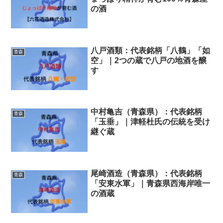
の酒
八戸酒類：代表銘柄「八鶴」「如
青森
空」｜2つの蔵で八戸の地酒を醸
す
中村亀吉（青森県）：代表銘柄
青森
「玉垂」｜津軽杜氏の伝統を受け
継ぐ蔵
尾崎酒造（青森県）：代表銘柄
青森
「安東水軍」｜青森県西海岸唯一
の酒蔵