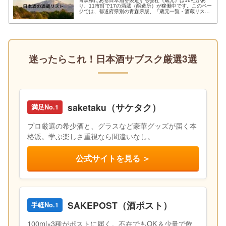
青森県にある日本酒を製造する会社（蔵元）は16社があ
り、11市町で17の酒蔵（醸造所）が稼働中です。このペー
ジでは、都道府県別の青森県版、「蔵元一覧・酒蔵リス
ト」「酒蔵の特徴や傾向」を紹介します。また、蔵見学の
可不可と直売所の有無も掲載、旅行や酒蔵巡りのお役に立
てていただければ幸いです。
迷ったらこれ！日本酒サブスク厳選3選
saketaku（サケタク）
満足No.1
プロ厳選の希少酒と、グラスなど豪華グッズが届く本
格派。学ぶ楽しさ重視なら間違いなし。
公式サイトを見る ＞
SAKEPOST（酒ポスト）
手軽No.1
100ml×3種がポストに届く。不在でもOK＆少量で飲