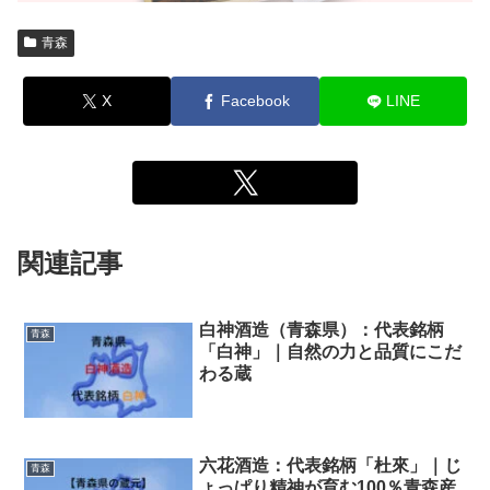
青森
X
Facebook
LINE
関連記事
白神酒造（青森県）：代表銘柄
青森
「白神」｜自然の力と品質にこだ
わる蔵
六花酒造：代表銘柄「杜來」｜じ
青森
ょっぱり精神が育む100％青森産