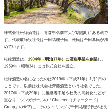
株式会社松緑酒造は、青森県弘前市大字駒越町にある蔵で
す。代表取締役社長は千田祐理子氏、杜氏は合田孝氏が務
めています。
松緑酒造は、
1904年（明治37年）に酒造事業を創業
し、
1959年（昭和34）には株式会社を設立。
松緑酒造の名になったのは2019年（平成31年）1月1日の
ことです。以前は株式会社齋藤酒造という社名でした。
2017年（平成29年）に後継者不足や杜氏の高齢化などが
重なり、シンガポールの「Chatered（チャータード）
Group」の傘下に。そのタイミングで千田祐理子氏が社長