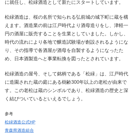
に就任し、松緑酒造として新たにスタートしています。
松緑酒造は、桜の名所で知られる弘前城の城下町に蔵を構
えます。酒造業の前は江戸時代より酒母造りをし、津軽一
円の酒屋に販売することを生業としていました。しかし、
時代の流れにより各地で醸造試験場が創設されるようにな
り、その指導で各酒屋が酒母を自製するようになったた
め、日本酒製造へと事業転換を図ったとされています。
松緑酒造の屋号、そして銘柄である「松緑」は、江戸時代
に造園された蔵の庭にある樹齢300年以上の老松が由来で
す。この老松は蔵のシンボルであり、松緑酒造の歴史と深
く結びついているといえるでしょう。
参考
松緑酒造公式HP
青森県酒造組合