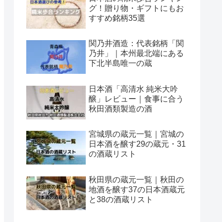
グ！贈り物・ギフトにもお
すすめ銘柄35選
関乃井酒造：代表銘柄「関
乃井」｜本州最北端にある
下北半島唯一の蔵
日本酒「高清水 純米大吟
醸」レビュー｜食事に合う
秋田酒類製造の酒
宮城県の蔵元一覧｜宮城の
日本酒を醸す29の蔵元・31
の酒蔵リスト
秋田県の蔵元一覧｜秋田の
地酒を醸す37の日本酒蔵元
と38の酒蔵リスト