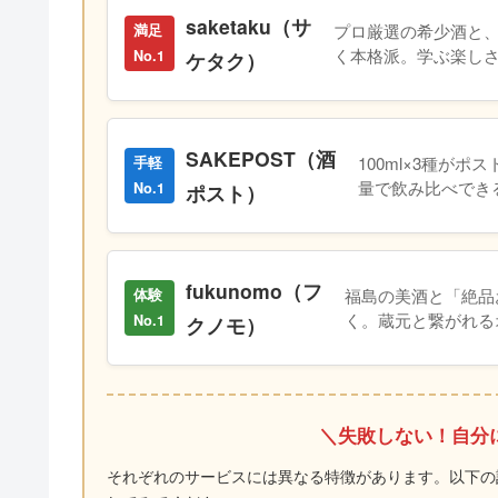
saketaku（サ
プロ厳選の希少酒と
満足
く本格派。学ぶ楽し
No.1
ケタク）
SAKEPOST（酒
100ml×3種が
手軽
量で飲み比べでき
No.1
ポスト）
fukunomo（フ
福島の美酒と「絶品
体験
く。蔵元と繋がれる
No.1
クノモ）
＼失敗しない！自分
それぞれのサービスには異なる特徴があります。以下の