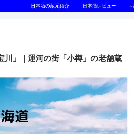
日本酒の蔵元紹介
日本酒レビュー
宝川」｜運河の街「小樽」の老舗蔵