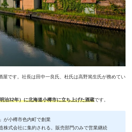
酒屋です。社長は田中一良氏、杜氏は高野篤生氏が務めてい
年（明治32年）に北海道小樽市に立ち上げた酒蔵
です。
郎」が小樽市色内町で創業
酒造株式会社に集約される。販売部門のみで営業継続