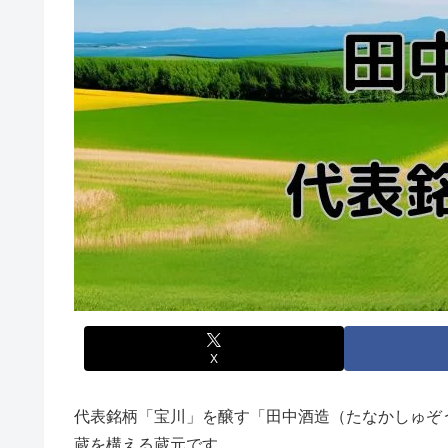
X
代表銘柄「宝川」を醸す「田中酒造（たなかしゅぞ
蔵を構える蔵元です。