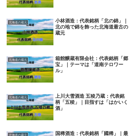
小林酒造：代表銘柄「北の錦」｜
北海道の蔵元
北の地で錦を飾った北海道最古の
蔵元
箱館醸蔵有限会社：代表銘柄「郷
北海道の蔵元
宝」｜テーマは「道南テロワー
ル」
上川大雪酒造 五稜乃蔵：代表銘
北海道の蔵元
柄「五稜」｜目指すは「はかいく
酒」
国稀酒造：代表銘柄「國稀」｜最
北海道の蔵元