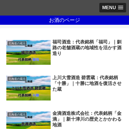
MENU
お酒のページ
福司酒造：代表銘柄「福司」｜釧
北海道の蔵元
路の老舗酒蔵の地域性を活かす酒
造り
上川大雪酒造 碧雲蔵：代表銘柄
北海道の蔵元
「十勝」｜十勝に地酒を復活させ
た蔵
金滴酒造株式会社：代表銘柄「金
北海道の蔵元
滴」｜新十津川の歴史とかかわる
地酒