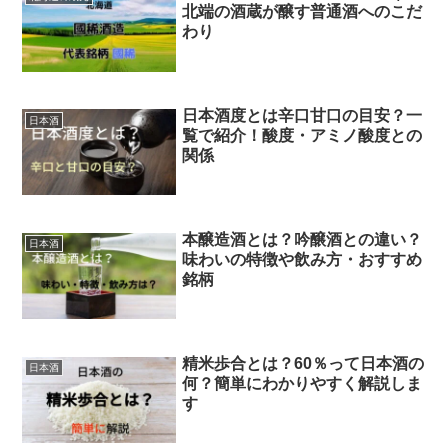
北端の酒蔵が醸す普通酒へのこだ
わり
日本酒度とは辛口甘口の目安？一
日本酒
覧で紹介！酸度・アミノ酸度との
関係
本醸造酒とは？吟醸酒との違い？
日本酒
味わいの特徴や飲み方・おすすめ
銘柄
精米歩合とは？60％って日本酒の
日本酒
何？簡単にわかりやすく解説しま
す