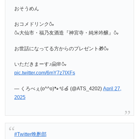
おそうめん
おコメドリンク🍶
🍶大仙市・福乃友酒造『神宮寺・純米吟醸』🍶
お世話になってる方からのプレゼント🎁🍶
いただきまーす♪🤗🌸🍶
pic.twitter.com/6mY7z7IXFs
— くろべぇ(o^^o)🐾🫧🍏 (@ATS_4202)
April 27,
2025
#Twitter晩酌部