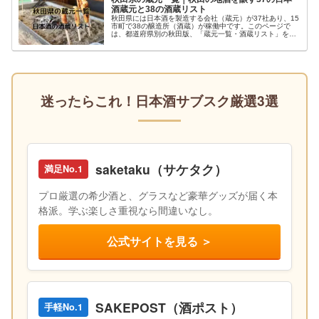
酒蔵元と38の酒蔵リスト
秋田県には日本酒を製造する会社（蔵元）が37社あり、15
市町で38の醸造所（酒蔵）が稼働中です。このページで
は、都道府県別の秋田版、「蔵元一覧・酒蔵リスト」を紹
介。蔵見学と直売所情報も掲載しているので、旅行や酒蔵
巡りの参考にしていただければ幸いです。
迷ったらこれ！日本酒サブスク厳選3選
saketaku（サケタク）
満足No.1
プロ厳選の希少酒と、グラスなど豪華グッズが届く本
格派。学ぶ楽しさ重視なら間違いなし。
公式サイトを見る ＞
SAKEPOST（酒ポスト）
手軽No.1