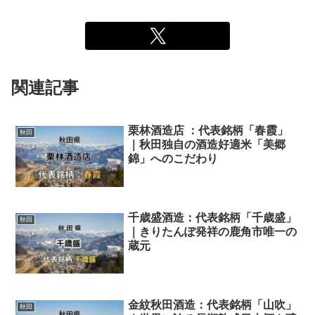
関連記事
栗林酒造店 ：代表銘柄「春霞」
秋田
｜秋田独自の酒造好適米「美郷
錦」へのこだわり
千歳盛酒造：代表銘柄「千歳盛」
秋田
｜きりたんぽ発祥の鹿角市唯一の
蔵元
金紋秋田酒造：代表銘柄「山吹」
秋田