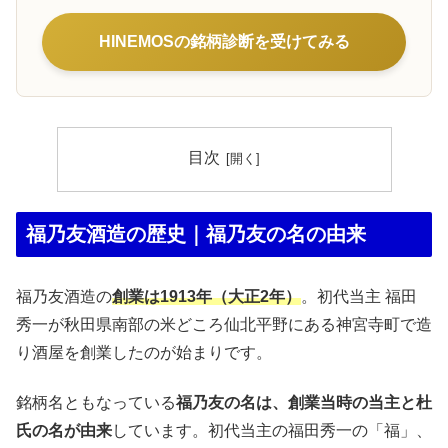
HINEMOSの銘柄診断を受けてみる
目次
福乃友酒造の歴史｜福乃友の名の由来
福乃友酒造の
創業は1913年（大正2年）
。初代当主 福田
秀一が秋田県南部の米どころ仙北平野にある神宮寺町で造
り酒屋を創業したのが始まりです。
銘柄名ともなっている
福乃友の名は、創業当時の当主と杜
氏の名が由来
しています。初代当主の福田秀一の「福」、