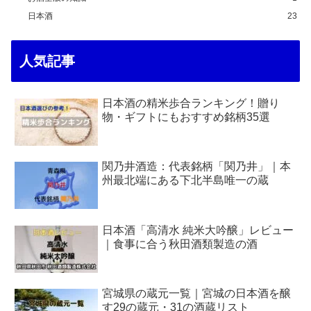
日本酒
23
人気記事
日本酒の精米歩合ランキング！贈り
物・ギフトにもおすすめ銘柄35選
関乃井酒造：代表銘柄「関乃井」｜本
州最北端にある下北半島唯一の蔵
日本酒「高清水 純米大吟醸」レビュー
｜食事に合う秋田酒類製造の酒
宮城県の蔵元一覧｜宮城の日本酒を醸
す29の蔵元・31の酒蔵リスト