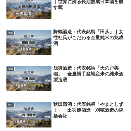
｜世界に誇る長期熟成日本酒を醸
す蔵
舞鶴酒造：代表銘柄「田从」｜女
秋田
性杜氏がこだわる全量純米の熟成
酒
浅舞酒造：代表銘柄「天の戸美
秋田
稲」｜全量横手盆地産米の純米酒
製造蔵
秋田清酒：代表銘柄「やまとしず
秋田
く」｜出羽鶴酒造・刈穂酒造の統
括会社