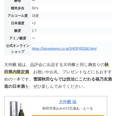
酵母
ー
精米歩合
50％
アルコール度
16度
日本酒度
+2
酸度
1.7
アミノ酸度
ー
公式オンライン
https://fukunotomo.co.jp/SHOP/00160.html
ショップ
大吟醸 福は、品評会に出品する大吟醸と同じ麹造りの
秋
田県内限定酒
。お祝いやお礼、プレゼントなどにもおすす
めの一本です。
雪国秋田ならでは技法にこだわる福乃友酒
造の日本酒
を、ぜひ楽しんでみてください。
大吟醸 福
秋田空港おみやげ広場あ・えーる