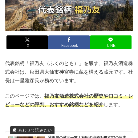
X
Facebook
LINE
代表銘柄「福乃友（ふくのとも）」を醸す、福乃友酒造株
式会社は、秋田県大仙市神宮寺に蔵を構える蔵元です。社
長は一星雅彦氏が務めています。
このページでは、
福乃友酒造株式会社の歴史や口コミ・レ
ビューなどの評判、おすすめ銘柄などを紹介
します。
秋田県の蔵元一覧｜秋田の地酒を醸す37の日本