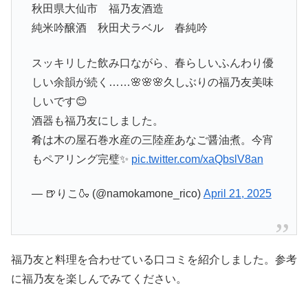
秋田県大仙市 福乃友酒造
純米吟醸酒 秋田犬ラベル 春純吟
スッキリした飲み口ながら、春らしいふんわり優
しい余韻が続く……🌸🌸🌸久しぶりの福乃友美味
しいです😊
酒器も福乃友にしました。
肴は木の屋石巻水産の三陸産あなご醤油煮。今宵
もペアリング完璧✨
pic.twitter.com/xaQbslV8an
— 🍺りこ🍶 (@namokamone_rico)
April 21, 2025
福乃友と料理を合わせている口コミを紹介しました。参考
に福乃友を楽しんでみてください。